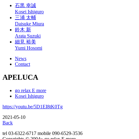
石黒 幸誠
Kosei Ishiguro
三浦 太輔
Daisuke Miura
鈴木 新
Arata Suzuki
細見 裕美
Yumi Hosomi
News
Contact
APELUCA
go relax E more
Kosei Ishiguro
https://youtu.be/5D1EI8tK0Tg
2021-05-10
Back
tel 03-6322-6717 mobile 090-6529-3536
Copyrights © 2004~ go relax E more